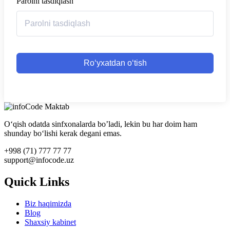
Parolni tasdiqlash
Roʻyxatdan oʻtish
O‘qish odatda sinfxonalarda bo’ladi, lekin bu har doim ham
shunday bo‘lishi kerak degani emas.
+998 (71) 777 77 77
support@infocode.uz
Quick Links
Biz haqimizda
Blog
Shaxsiy kabinet