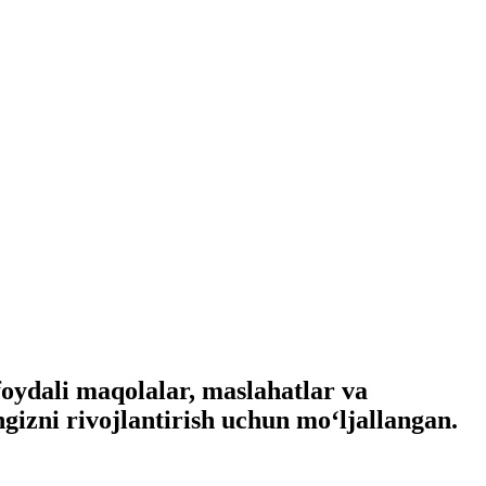
foydali maqolalar, maslahatlar va
ngizni rivojlantirish uchun mo‘ljallangan.