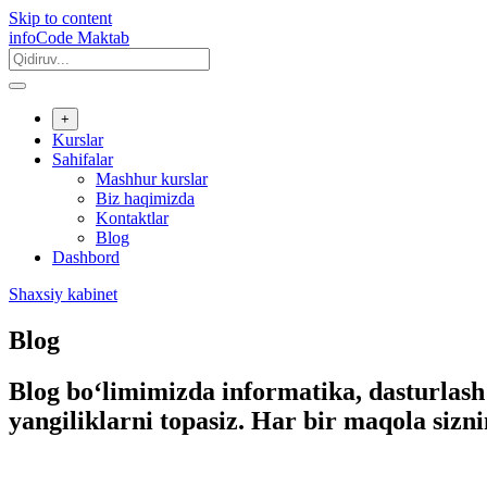
Skip to content
infoCode Maktab
+
Kurslar
Sahifalar
Mashhur kurslar
Biz haqimizda
Kontaktlar
Blog
Dashbord
Shaxsiy kabinet
Blog
Blog bo‘limimizda informatika, dasturlash
yangiliklarni topasiz. Har bir maqola sizn