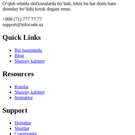
O‘qish odatda sinfxonalarda bo’ladi, lekin bu har doim ham
shunday bo‘lishi kerak degani emas.
+998 (71) 777 77 77
support@infocode.uz
Quick Links
Biz haqimizda
Blog
Shaxsiy kabinet
Resources
Kurslar
Shaxsiy kabinet
Instruktor
Support
Hujjatlar
Shartlar
Community