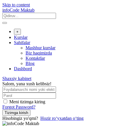
Skip to content
infoCode Maktab
+
Kurslar
Sahifalar
Mashhur kurslar
Biz haqimizda
Kontaktlar
Blog
Dashbord
Shaxsiy kabinet
Salom, yana xush kelibsiz!
Meni tizimga kiring
Forgot Password?
Tizimga kirish
Hisobingiz yo'qmi?
Hozir roʻyxatdan oʻting